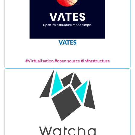
VATES
#Virtualisation #open source #infrastructure