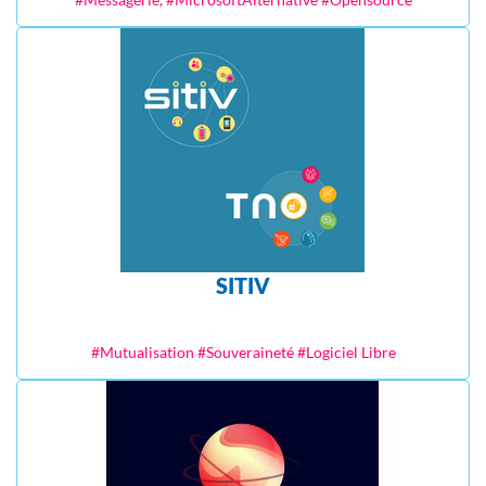
SITIV
#Mutualisation #Souveraineté #Logiciel Libre