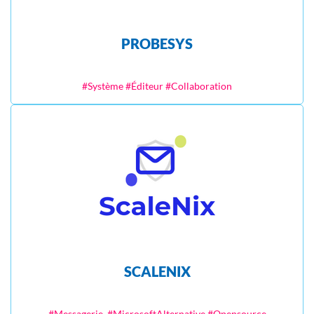
PROBESYS
#Système #Éditeur #Collaboration
SCALENIX
#Messagerie, #MicrosoftAlternative #Opensource